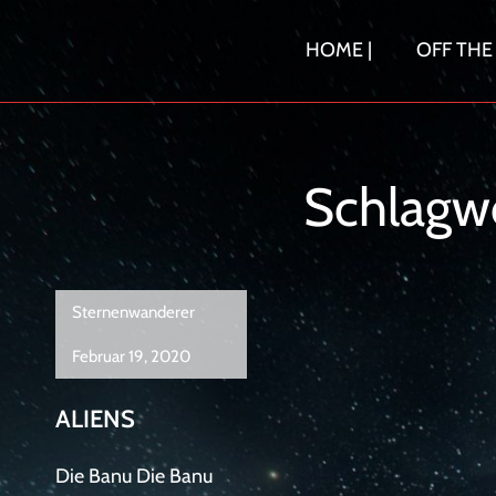
Skip
to
HOME |
OFF THE
content
Schlagw
Sternenwanderer
Februar 19, 2020
ALIENS
Die Banu Die Banu