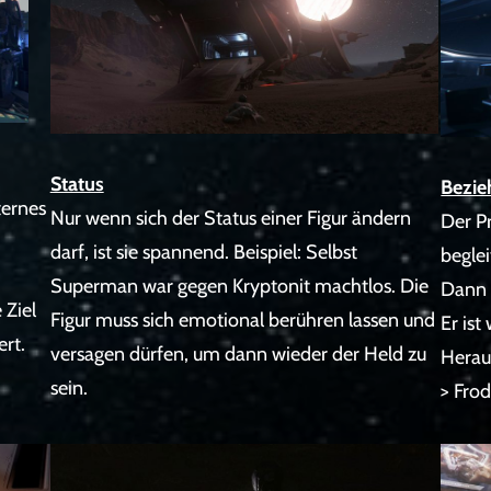
Status
Bezie
ternes
Nur wenn sich der Status einer Figur ändern
Der Pr
darf, ist sie spannend. Beispiel: Selbst
beglei
Superman war gegen Kryptonit machtlos. Die
Dann 
 Ziel
Figur muss sich emotional berühren lassen und
Er is
rt.
versagen dürfen, um dann wieder der Held zu
Herau
sein.
> Fro