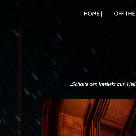
Skip
to
HOME |
OFF THE
content
„Schalte den Intellekt aus. H