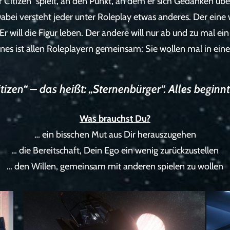
Citizen“ spielt, an den Punkt, an dem er sich Gedanken über
bei versteht jeder unter Roleplay etwas anderes. Der eine w
: Er will die Figur leben. Der andere will nur ab und zu mal e
ines ist allen Roleplayern gemeinsam: Sie wollen mal in ein
itizen“ – das heißt: „Sternenbürger“. Alles beginn
Was brauchst Du?
… ein bisschen Mut aus Dir herauszugehen
… die Bereitschaft, Dein Ego ein wenig zurückzustellen
… den Willen, gemeinsam mit anderen spielen zu wollen