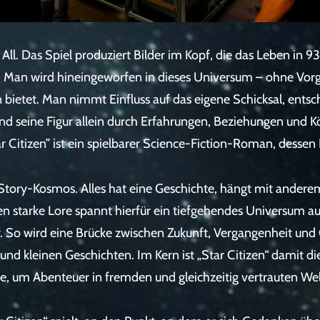
ins All. Das Spiel produziert Bilder im Kopf, die das Leben i
 Man wird hineingeworfen in dieses Universum – ohne Vorge
n bietet. Man nimmt Einfluss auf das eigene Schicksal, ents
und seine Figur allein durch Erfahrungen, Beziehungen und 
 Citizen” ist ein spielbarer Science-Fiction-Roman, dessen 
en Story-Kosmos. Alles hat eine Geschichte, hängt mit ander
 starke Lore spannt hierfür ein tiefgehendes Universum auf.
. So wird eine Brücke zwischen Zukunft, Vergangenheit und
n und kleinen Geschichten. Im Kern ist „Star Citizen“ damit d
ie, um Abenteuer in fremden und gleichzeitig vertrauten Wel