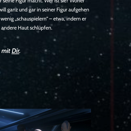
 seine Figur macht. Wer ist sie? Woher
ill ganz und gar in seiner Figur aufgehen
in wenig „schauspielern“ – etwa, indem er
e andere Haut schlüpfen.
t mit
Dir
.