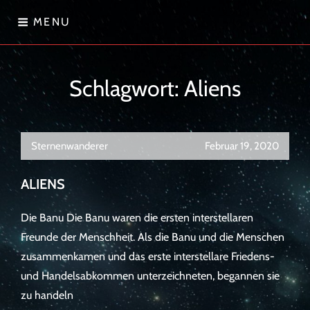
Skip
MENU
to
content
Sternenwanderer
Schlagwort:
Aliens
Sternenwanderer
Februar 19, 2020
ALIENS
Die Banu Die Banu waren die ersten interstellaren
Freunde der Menschheit. Als die Banu und die Menschen
zusammenkamen und das erste interstellare Friedens-
und Handelsabkommen unterzeichneten, begannen sie
zu handeln