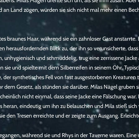
bens. Milas Magen drehte sich um, als sie ihm zusah. Aber 
eld an Land zögen, würden sie sich nicht mal mehr einen Be
ttes braunes Haar, während sie ein zahnloser Gast anstarrte.
n herausfordernden Blick zu, der ihn so verunsicherte, dass
, unhygienisch und schmuddelig, trug eine zerrissene Jacke 
neben sie und spielte mit dem Silberreifen in seinem Ohr. Typ
, der synthetisches Fell von fast ausgestorbenen Kreaturen 
 vor dem Gesetz, als stünden sie darüber. Milas Nägel gruben
rscheinlich nicht einmal, dass seine Jacke eine Fälschung war
s heran, eindeutig um ihn zu belauschen und Mila stieß sich
ie den Tresen erreichte und er zeigte zum Ausgang. Erleicht
egangen, während sie und Rhys in der Taverne waren. Eine