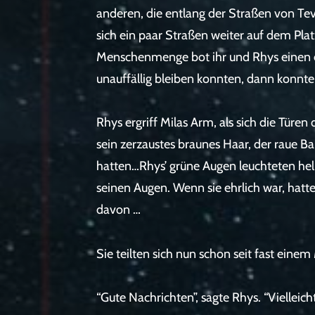
anderen, die entlang der Straßen von Te
sich ein paar Straßen weiter auf dem Pla
Menschenmenge bot ihr und Rhys einen ei
unauffällig bleiben konnten, dann konnt
Rhys ergriff Milas Arm, als sich die Türen
sein zerzaustes braunes Haar, der raue B
hatten…Rhys’ grüne Augen leuchteten hell
seinen Augen. Wenn sie ehrlich war, hatt
davon …
Sie teilten sich nun schon seit fast einem
“Gute Nachrichten”, sagte Rhys. “Vielleicht