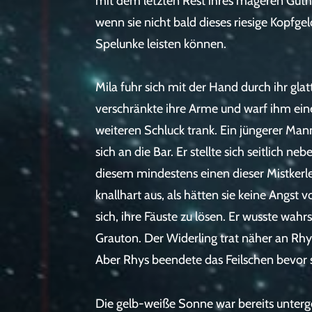
mit dem letzten Rest ihres mageren Gutha
wenn sie nicht bald dieses riesige Kopfg
Spelunke leisten können.
Mila fuhr sich mit der Hand durch ihr gla
verschränkte ihre Arme und warf ihm eine
weiteren Schluck trank. Ein jüngerer Mann
sich an die Bar. Er stellte sich seitlich 
diesem mindestens einen dieser Mistkerle
knallhart aus, als hätten sie keine Angst
sich, ihre Fäuste zu lösen. Er wusste wah
Grauton. Der Widerling trat näher an Rhy
Aber Rhys beendete das Feilschen bevor s
Die gelb-weiße Sonne war bereits unterg