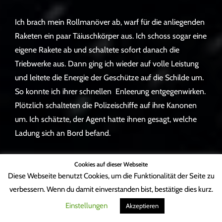
Ich brach mein Rollmanöver ab, warf für die anliegenden
Raketen ein paar Täiuschkörper aus. Ich schoss sogar eine
eigene Rakete ab und schaltete sofort danach die
Triebwerke aus. Dann ging ich wieder auf volle Leistung
und leitete die Energie der Geschütze auf die Schilde um.
So konnte ich ihrer schnellen Enleerung entgegenwirken.
Plötzlich schalteten die Polizeischiffe auf ihre Kanonen
um. Ich schätzte, der Agent hatte ihnen gesagt, welche
Ladung sich an Bord befand.
Ich raste an ihnen vorbei in Richtung des steten Stroms
Cookies auf dieser Webseite
von Pendlern und Handelsschiffen, die darauf warteten,
Diese Webseite benutzt Cookies, um die Funktionalität der Seite zu
ins nächste System springen zu können. Ich tauchte unter
verbessern. Wenn du damit einverstanden bist, bestätige dies kurz.
einem Frachter hindurch und raste an dessen
Einstellungen
Akzeptieren
Aussichtsplattform vorbei, sah die große Augen von