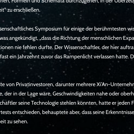
orien, Formeln und Schemata durchzugehen, in der Überzeug
it” zu erschließen.
ssenschaftliches Symposium für einige der berühmtesten wi
twas angekündigt, „dass die Richtung der menschlichen Expan
onen nie fehlen durfte. Der Wissenschaftler, der hier auftrat
r fast ein Jahrzehnt zuvor das Rampenlicht verlassen hatte.
Liste von Privatinvestoren, darunter mehrere Xi’An-Untern
e, der in der Lage wäre, Geschwindigkeiten nahe oder oberh
chaftler seine Technologie stehlen könnten, hatte er jeden 
sts entschieden, behauptete aber, dass seine Erkenntnisse s
eit zu sehen.