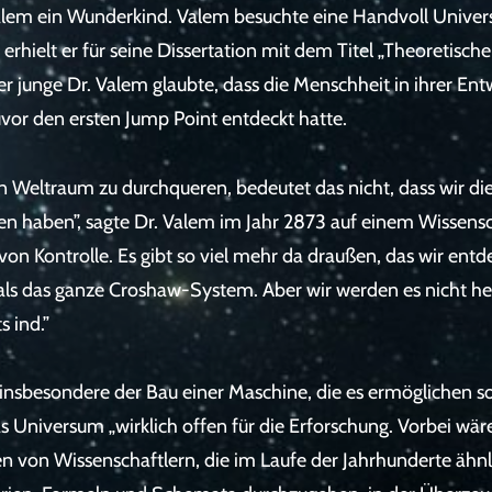
alem ein Wunderkind. Valem besuchte eine Handvoll Universi
 erhielt er für seine Dissertation mit dem Titel „Theoretis
junge Dr. Valem glaubte, dass die Menschheit in ihrer Entwi
vor den ersten Jump Point entdeckt hatte.
en Weltraum zu durchqueren, bedeutet das nicht, dass wir d
 haben”, sagte Dr. Valem im Jahr 2873 auf einem Wissensc
n von Kontrolle. Es gibt so viel mehr da draußen, das wir ent
 als das ganze Croshaw-System. Aber wir werden es nicht her
 ind.”
nsbesondere der Bau einer Maschine, die es ermöglichen soll
s Universum „wirklich offen für die Erforschung. Vorbei wär
n von Wissenschaftlern, die im Laufe der Jahrhunderte ä