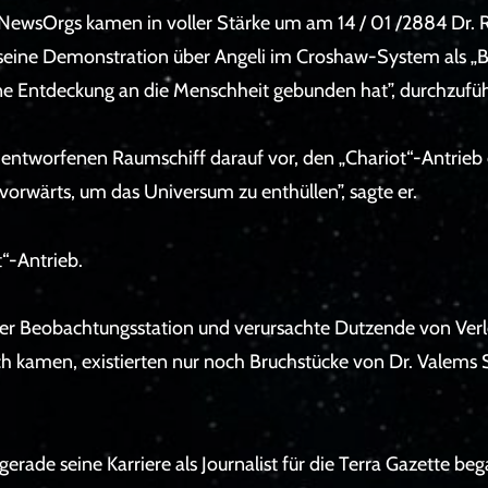
NewsOrgs kamen in voller Stärke um am 14 / 01 /2884 Dr. Ru
, seine Demonstration über Angeli im Croshaw-System als „B
seine Entdeckung an die Menschheit gebunden hat”, durchzufü
t entworfenen Raumschiff darauf vor, den „Chariot“-Antrieb e
vorwärts, um das Universum zu enthüllen”, sagte er.
t“-Antrieb.
 der Beobachtungsstation und verursachte Dutzende von Ver
ich kamen, existierten nur noch Bruchstücke von Dr. Valems S
 gerade seine Karriere als Journalist für die Terra Gazette b