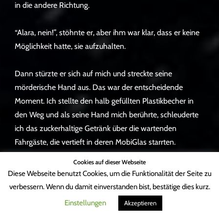
in die andere Richtung.
“Alara, nein!”, stöhnte er, aber ihm war klar, dass er keine
Möglichkeit hatte, sie aufzuhalten.
Dann stürzte er sich auf mich und streckte seine
mörderische Hand aus. Das war der entscheidende
Moment. Ich stellte den halb gefüllten Plastikbecher in
den Weg und als seine Hand mich berührte, schleuderte
ich das zuckerhaltige Getränk über die wartenden
Fahrgäste, die vertieft in deren MobiGlas starrten.
Während die Leute vielleicht bereit sind, einen Ehemann
Cookies auf dieser Webseite
gewähren zu lassen, der seine Tochter entführt, obwohl
Diese Webseite benutzt Cookies, um die Funktionalität der Seite zu
die Frau rechtlich dagegen ist, waren sie nicht bereit, dass
verbessern. Wenn du damit einverstanden bist, bestätige dies kurz.
ein zuckerhaltiges Getränk auf sie geworfen wird. Sogar
Einstellungen
Akzeptieren
der Sicherheitsbeamte am Eingang kam herbeigelaufen.