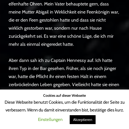
elfenhafte Ohren. Mein Vater behauptete gern, dass
meine Mutter Abigail in Wirklichkeit eine Feenkönigin war,
die er den Feen gestohlen hatte und dass sie nicht
wirklich gestorben war, sondern nur nach Hause
zurückgekehrt sei. Es war eine schöne Lüge, die ich mir
mehr als einmal eingeredet hatte.
Aber dann sah ich zu Captain Hennessy auf. Ich hatte
ihren Typ in der Bar gesehen. Früher, als sie noch jünger
war, hatte die Pflicht ihr einen festen Halt in einem
zerbröckelnden Leben gegeben. Vielleicht hatte sie einen
misshandelnden Vater oder eine schlechte Ehe gehabt,
Cookies auf dieser Webseite
aber der Sicherheitsdienst hatte ihr eine Möglichkeit
Diese Webseite benutzt Cookies, um die Funktionalität der Seite zu
gegeben, einen Teil ihres Lebens zu kontrollieren. Ich
verbessern. Wenn du damit einverstanden bist, bestätige dies kurz.
wusste nicht, ob es klappen würde, aber ich musste es
Einstellungen
Akzeptieren
riskieren. Ich ließ die Schultern sinken und legte das Kinn