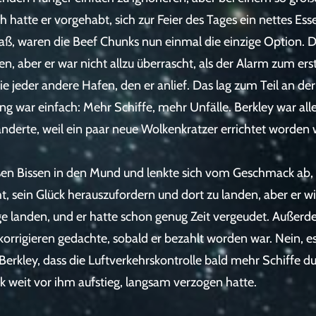
h hatte er vorgehabt, sich zur Feier des Tages ein nettes Ess
aß, waren die Beef Chunks nun einmal die einzige Option. D
en, aber er war nicht allzu überrascht, als der Alarm zum e
e jeder andere Hafen, den er anlief. Das lag zum Teil an der
ng war einfach: Mehr Schiffe, mehr Unfälle. Berkley war all
l änderte, weil ein paar neue Wolkenkratzer errichtet worden
oßen Bissen in den Mund und lenkte sich vom Geschmack ab, 
t, sein Glück herauszufordern und dort zu landen, aber er wi
e landen, und er hatte schon genug Zeit vergeudet. Außerde
 korrigieren gedachte, sobald er bezahlt worden war. Nein, 
rkley, dass die Luftverkehrskontrolle bald mehr Schiffe dur
weit vor ihm aufstieg, langsam verzogen hatte.