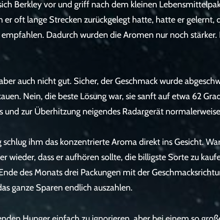
ich Berkley vor und griff nach dem kleinen Lebensmittelpak
n er oft lange Strecken zurückgelegt hatte, hatte er gelernt,
e empfahlen. Dadurch wurden die Aromen nur noch stärker. 
aber auch nicht gut. Sicher, der Geschmack wurde abgeschwä
auen. Nein, die beste Lösung war, sie sanft auf etwa 62 Gra
tes und zur Überhitzung neigendes Radargerät normalerweise
chlug ihm das konzentrierte Aroma direkt ins Gesicht. Wa
 wieder, dass er aufhören sollte, die billigste Sorte zu kauf
 Ende des Monats drei Packungen mit der Geschmacksrichtu
das ganze Sparen endlich auszahlen.
nden Hunger einfach zu ignorieren, aber bei einem so großen