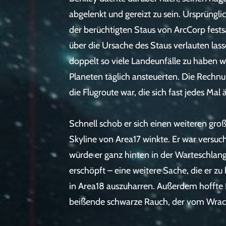
abgelenkt und gereizt zu sein. Ursprünglic
der berüchtigten Staus von ArcCorp fests
über die Ursache des Staus verlauten lass
doppelt so viele Landeunfälle zu haben wi
Planeten täglich ansteuerten. Die Rechnu
die Flugroute war, die sich fast jedes Ma
Schnell schob er sich einen weiteren gr
Skyline von Area17 winkte. Er war versuch
würde er ganz hinten in der Warteschlang
erschöpft – eine weitere Sache, die er zu
in Area18 auszuharren. Außerdem hoffte Be
beißende schwarze Rauch, der vom Wrack 