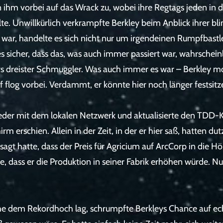
 ihm vorbei auf das Wrack zu, wobei ihre Regtags jeden in
te. Unwillkürlich verkrampfte Berkley beim Anblick ihrer bl
t war, handelte es sich nicht nur um irgendeinen Rumpfbast
es sicher, dass das, was auch immer passiert war, wahrscheinl
s dreister Schmuggler. Was auch immer es war – Berkley moc
ff flog vorbei. Verdammt, er könnte hier noch länger festsitz
wieder mit dem lokalen Netzwerk und aktualisierte den TDD
irm erschien. Allein in der Zeit, in der er hier saß, hatten
sagt hatte, dass der Preis für Agricium auf ArcCorp in die
 dass er die Produktion in seiner Fabrik erhöhen würde. Nu
 dem Rekordhoch lag, schrumpfte Berkleys Chance auf echt