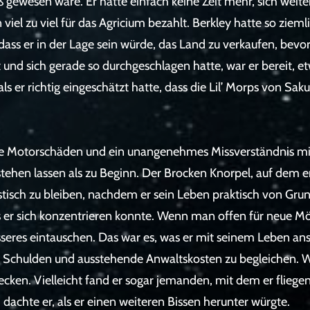
gewesen wäre. Er hatte einfach keine Zeit mehr, sich weite
viel zu viel für das Agricium bezahlt. Berkley hatte so zieml
dass er in der Lage sein würde, das Land zu verkaufen, bevor
nd sich gerade so durchgeschlagen hatte, war er bereit, et
 als er richtig eingeschätzt hatte, dass die Lil’ Morps von Sa
re Motorschäden und ein unangenehmes Missverständnis mit 
tehen lassen als zu Beginn. Der Brocken Knorpel, auf dem e
stisch zu bleiben, nachdem er sein Leben praktisch von Gru
 er sich konzentrieren konnte. Wenn man offen für neue Mö
seres eintauschen. Das war es, was er mit seinem Leben an
r Schulden und ausstehende Anwaltskosten zu begleichen. We
cken. Vielleicht fand er sogar jemanden, mit dem er fliegen 
 dachte er, als er einen weiteren Bissen herunter würgte.