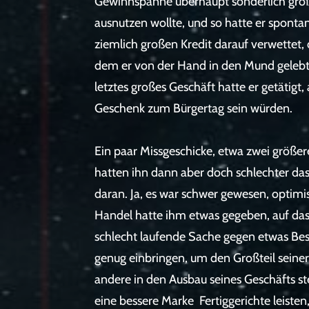
Gewinnspanne überhaupt sonderlich groß 
ausnutzen wollte, und so hatte er spontan 
ziemlich großen Kredit darauf verwettet, 
dem er von der Hand in den Mund gelebt u
letztes großes Geschäft hatte er getätigt,
Geschenk zum Bürgertag sein würden.
Ein paar Missgeschicke, etwa zwei größe
hatten ihn dann aber doch schlechter das
daran. Ja, es war schwer gewesen, optimi
Handel hatte ihm etwas gegeben, auf das
schlecht laufende Sache gegen etwas Bes
genug einbringen, um den Großteil seine
andere in den Ausbau seines Geschäfts ste
eine bessere Marke Fertiggerichte leisten,