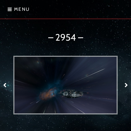
Skip
MENU
to
content
Sternenwanderer
– 2954 –